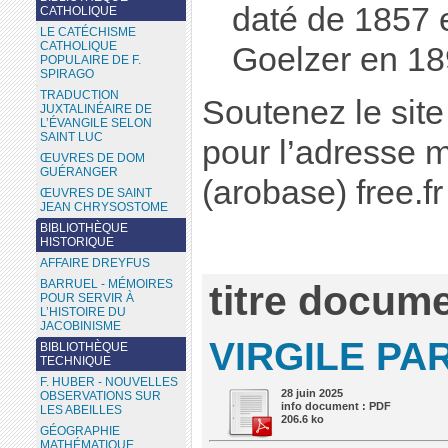
daté de 1857 
CATHOLIQUE
LE CATÉCHISME
CATHOLIQUE
Goelzer en 18
POPULAIRE DE F.
SPIRAGO
TRADUCTION
Soutenez le site
JUXTALINÉAIRE DE
L’ÉVANGILE SELON
SAINT LUC
pour l’adresse 
ŒUVRES DE DOM
GUÉRANGER
(arobase) free.fr
ŒUVRES DE SAINT
JEAN CHRYSOSTOME
BIBLIOTHÈQUE
HISTORIQUE
AFFAIRE DREYFUS
BARRUEL - MÉMOIRES
titre docume
POUR SERVIR À
L’HISTOIRE DU
JACOBINISME
VIRGILE PA
BIBLIOTHÈQUE
TECHNIQUE
F. HUBER - NOUVELLES
28 juin 2025
OBSERVATIONS SUR
info document : PDF
LES ABEILLES
206.6 ko
GÉOGRAPHIE
MATHÉMATIQUE