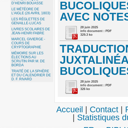
BUCOLIQUES
D’HENRI BOUASSE
LE MÉTÉORE DE
AVEC NOTE
L’AIGLE (26 AVRIL 1803)
LES RÉGLETTES DE
GENAILLE-LUCAS
28 juin 2025
LIVRES SCOLAIRES DE
info document : PDF
JEAN-HENRI FABRE
329.3 ko
MARCEL GIVIERGE -
COURS DE
TRADUCTIO
CRYPTOGRAPHIE
MÉMOIRE SUR LES
JUXTALINÉA
ÉLECTIONS AU
SCRUTIN PAR M. DE
BORDA
BUCOLIQUE
TRAITÉ DE LA SPHÈRE
ET DU CALENDRIER DE
D. F. RIVARD
28 juin 2025
info document : PDF
326 ko
Accueil
|
Contact
|
|
Statistiques d