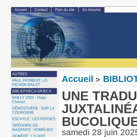
Accueil
Contact
Plan du site
En résumé
AUTRES
Accueil
BIBLIO
>
PAUL FROMENT, LO
PICHON BAILET
UNE TRADU
BIBLIOTHECA GRÆCA
BAILLY 2020 - Hugo
Chávez
JUXTALINÉ
DÉMOSTHÈNE : SUR LA
COURONNE
BUCOLIQUE
ESCHYLE : LES PERSES
GRÉGOIRE DE
NAZIANCE : HOMÉLIES
samedi 28 juin 202
HOMÈRE : L’ILIADE