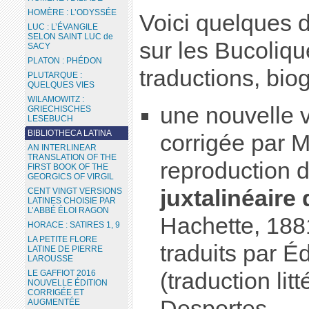
HOMÈRE : L’ODYSSÉE
Voici quelques
LUC : L’ÉVANGILE
SELON SAINT LUC de
sur les Bucoliqu
SACY
PLATON : PHÉDON
traductions, biog
PLUTARQUE :
QUELQUES VIES
WILAMOWITZ :
une nouvelle v
GRIECHISCHES
LESEBUCH
BIBLIOTHECA LATINA
corrigée par M
AN INTERLINEAR
TRANSLATION OF THE
reproduction 
FIRST BOOK OF THE
GEORGICS OF VIRGIL
juxtalinéaire
CENT VINGT VERSIONS
LATINES CHOISIE PAR
L’ABBÉ ÉLOI RAGON
Hachette, 1881
HORACE : SATIRES 1, 9
LA PETITE FLORE
traduits par 
LATINE DE PIERRE
LAROUSSE
(traduction lit
LE GAFFIOT 2016
NOUVELLE ÉDITION
CORRIGÉE ET
Desportes.
AUGMENTÉE