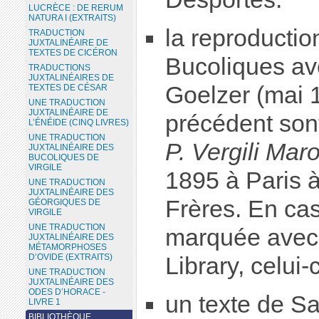
LUCRÈCE : DE RERUM
NATURA I (EXTRAITS)
la reproduction
TRADUCTION
JUXTALINÉAIRE DE
TEXTES DE CICÉRON
Bucoliques av
TRADUCTIONS
JUXTALINÉAIRES DE
Goelzer (mai 1
TEXTES DE CÉSAR
UNE TRADUCTION
JUXTALINÉAIRE DE
précédent sont
L’ÉNÉIDE (CINQ LIVRES)
UNE TRADUCTION
P. Vergili Mar
JUXTALINÉAIRE DES
BUCOLIQUES DE
VIRGILE
1895 à Paris à 
UNE TRADUCTION
JUXTALINÉAIRE DES
Frères. En ca
GÉORGIQUES DE
VIRGILE
UNE TRADUCTION
marquée avec l
JUXTALINÉAIRE DES
MÉTAMORPHOSES
D’OVIDE (EXTRAITS)
Library, celui-
UNE TRADUCTION
JUXTALINÉAIRE DES
ODES D’HORACE -
un texte de Sa
LIVRE 1
BIBLIOTHÈQUE