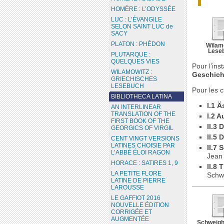
HOMÈRE : L’ODYSSÉE
LUC : L’ÉVANGILE
SELON SAINT LUC de
SACY
PLATON : PHÉDON
Wilam
Lese
PLUTARQUE :
QUELQUES VIES
Pour l’ins
WILAMOWITZ :
Geschich
GRIECHISCHES
LESEBUCH
Pour les c
BIBLIOTHECA LATINA
I.1 
AN INTERLINEAR
TRANSLATION OF THE
I.2 
FIRST BOOK OF THE
II.3 
GEORGICS OF VIRGIL
II.5
CENT VINGT VERSIONS
LATINES CHOISIE PAR
II.7 
L’ABBÉ ÉLOI RAGON
Jean
HORACE : SATIRES 1, 9
II.8 
LA PETITE FLORE
Schw
LATINE DE PIERRE
LAROUSSE
LE GAFFIOT 2016
NOUVELLE ÉDITION
CORRIGÉE ET
AUGMENTÉE
Schweigh