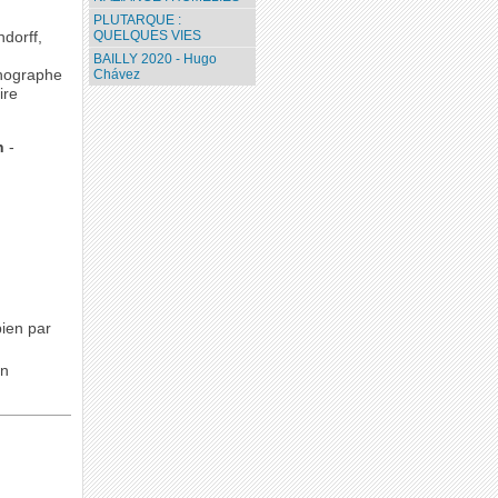
PLUTARQUE :
QUELQUES VIES
ndorff,
.
BAILLY 2020 - Hugo
Chávez
thographe
ire
n
-
ppien par
an