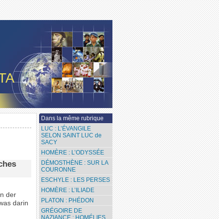
TA
Dans la même rubrique
LUC : L’ÉVANGILE
SELON SAINT LUC de
SACY
HOMÈRE : L’ODYSSÉE
sches
DÉMOSTHÈNE : SUR LA
COURONNE
ESCHYLE : LES PERSES
HOMÈRE : L’ILIADE
n der
PLATON : PHÉDON
was darin
GRÉGOIRE DE
NAZIANCE : HOMÉLIES