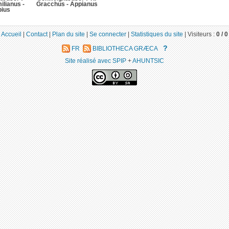
ilianus -
Gracchus - Appianus
bius
Accueil
|
Contact
|
Plan du site
|
Se connecter
|
Statistiques du site
|
Visiteurs :
0 /
0
?
FR
BIBLIOTHECA GRÆCA
Site réalisé avec SPIP
+
AHUNTSIC