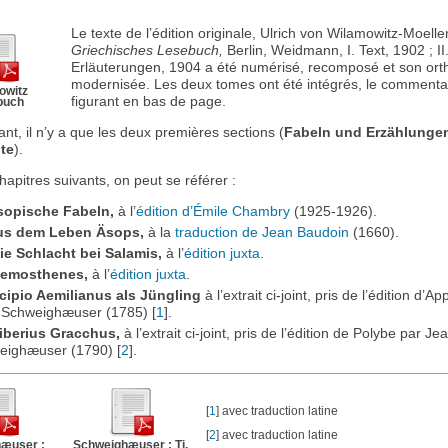
Le texte de l’édition originale, Ulrich von Wilamowitz-Moelle
Griechisches Lesebuch,
Berlin, Weidmann, I. Text, 1902 ; II
Erläuterungen, 1904 a été numérisé, recomposé et son or
modernisée. Les deux tomes ont été intégrés, le commenta
owitz
figurant en bas de page.
buch
tant, il n’y a que les deux premières sections (
Fabeln und Erzählunge
te
).
hapitres suivants, on peut se référer :
Äsopische Fabeln,
à l’
édition d’Émile Chambry
(1925-1926).
Aus dem Leben Äsops,
à la
traduction de Jean Baudoin
(1660).
Die Schlacht bei Salamis,
à l’
édition juxta
.
 Demosthenes,
à l’
édition juxta
.
Scipio Aemilianus als Jüngling
à l’extrait ci-joint, pris de l’édition d’A
 Schweighæuser (1785)
[
1
]
.
Tiberius Gracchus,
à l’extrait ci-joint, pris de l’édition de Polybe par Je
eighæuser (1790)
[
2
]
.
[
1
]
avec traduction latine
[
2
]
avec traduction latine
æuser :
Schweighæuser : Ti.