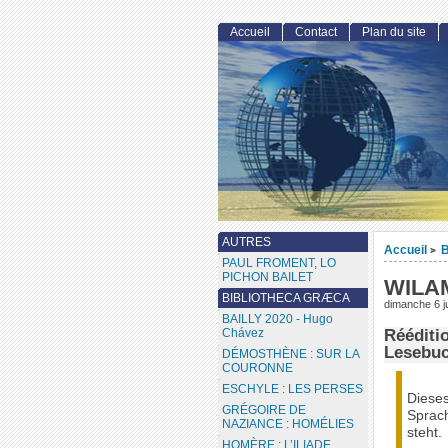
Accueil
Contact
Plan du site
AUTRES
Accueil
>
PAUL FROMENT, LO
PICHON BAILET
WILA
BIBLIOTHECA GRÆCA
dimanche 6 ju
BAILLY 2020 - Hugo
Rééditi
Chávez
Lesebuc
DÉMOSTHÈNE : SUR LA
COURONNE
ESCHYLE : LES PERSES
Dieses
GRÉGOIRE DE
Sprach
NAZIANCE : HOMÉLIES
steht.
HOMÈRE : L’ILIADE